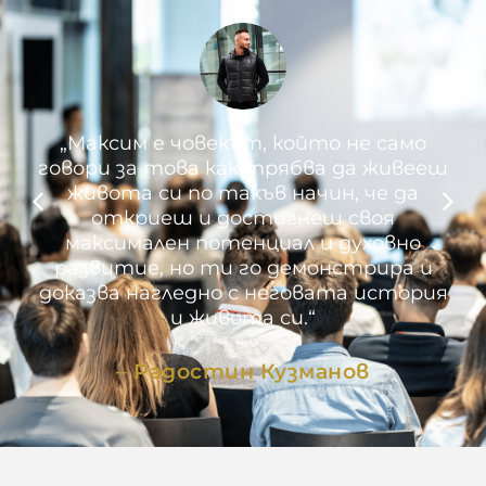
„Максим е човекът, който не само
говори за това как трябва да живееш
живота си по такъв начин, че да
откриеш и достигнеш своя
максимален потенциал и духовно
развитие, но ти го демонстрира и
доказва нагледно с неговата история
и живота си.“
– Радостин Кузманов