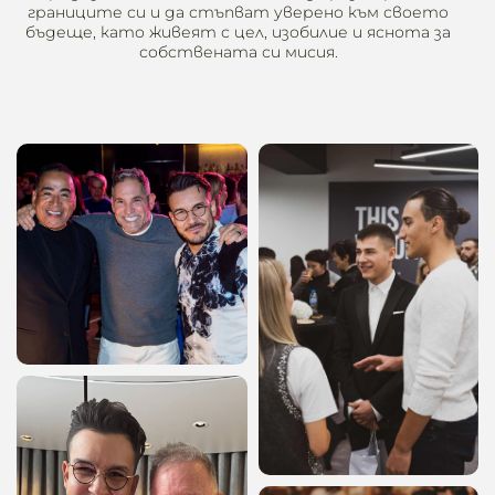
границите си и да стъпват уверено към своето
бъдеще, като живеят с цел, изобилие и яснота за
собствената си мисия.