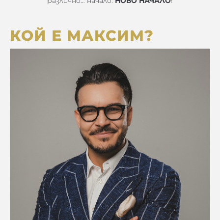
различно… начало.
НОВО НАЧАЛО
!
КОЙ Е МАКСИМ?​