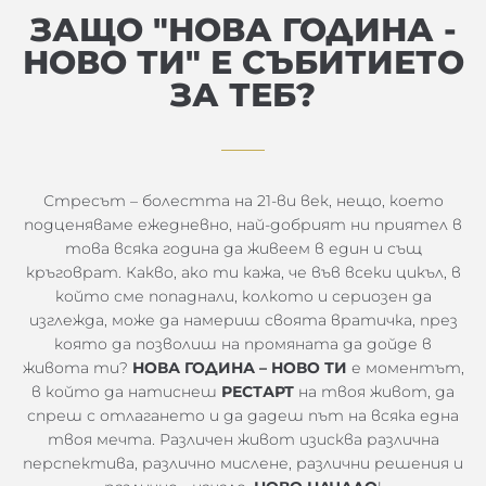
ЗАЩО "НОВА ГОДИНА -
НОВО ТИ" Е СЪБИТИЕТО
ЗА ТЕБ?
Стресът – болестта на 21-ви век, нещо, което
подценяваме ежедневно, най-добрият ни приятел в
това всяка година да живеем в един и същ
кръговрат. Какво, ако ти кажа, че във всеки цикъл, в
който сме попаднали, колкото и сериозен да
изглежда, може да намериш своята вратичка, през
която да позволиш на промяната да дойде в
живота ти?
НОВА ГОДИНА – НОВО ТИ
е моментът,
в който да натиснеш
РЕСТАРТ
на твоя живот, да
спреш с отлагането и да дадеш път на всяка една
твоя мечта. Различен живот изисква различна
перспектива, различно мислене, различни решения и