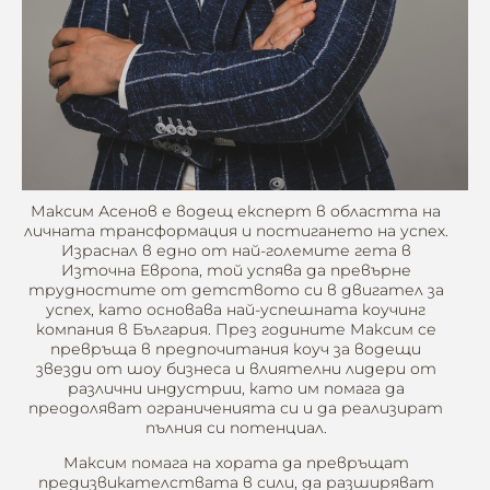
Максим Асенов е водещ експерт в областта на
личната трансформация и постигането на успех.
Израснал в едно от най-големите гета в
Източна Европа, той успява да превърне
трудностите от детството си в двигател за
успех, като основава най-успешната коучинг
компания в България. През годините Максим се
превръща в предпочитания коуч за водещи
звезди от шоу бизнеса и влиятелни лидери от
различни индустрии, като им помага да
преодоляват ограниченията си и да реализират
пълния си потенциал.
Максим помага на хората да превръщат
предизвикателствата в сили, да разширяват